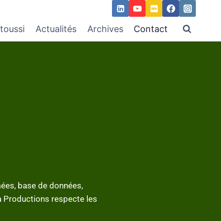
toussi
Actualités
Archives
Contact
imées, base de données,
a Productions respecte les