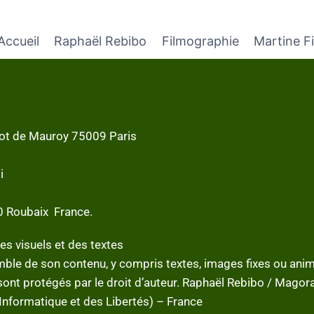
Accueil
Raphaël Rebibo
Filmographie
Martine Fi
ot de Mauroy 75009 Paris
i
0 Roubaix France.
es visuels et des textes
semble de son contenu, y compris textes, images fixes ou an
sont protégés par le droit d’auteur. Raphaël Rebibo / Magor
nformatique et des Libertés) – France